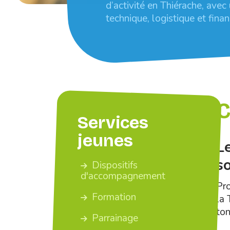
d’activité en Thiérache, avec
technique, logistique et finan
C
Services
jeunes
L
s
Dispositifs
d'accompagnement
Pro
Formation
la 
ton
Parrainage