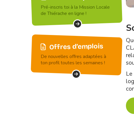
Pré-inscris toi à la Mission Locale
de Thiérache en ligne !
So
Que
Offres d’emplois
CLA
rel
De nouvelles offres adaptées à
sou
ton profil toutes les semaines !
Le 
log
com