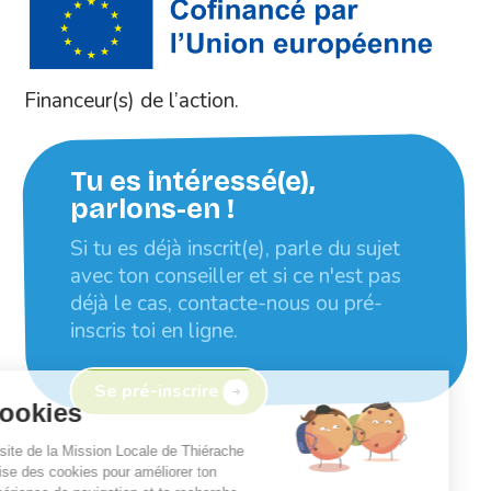
Financeur(s) de l’action.
Tu es intéressé(e),
parlons-en !
Si tu es déjà inscrit(e), parle du sujet
avec ton conseiller et si ce n'est pas
déjà le cas, contacte-nous ou pré-
inscris toi en ligne.
Se pré-inscrire