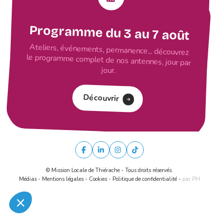
Programme du 3 au 7 août
Ateliers, événements, permanence... découvrez
le programme complet de nos antennes, jour par
jour.
Découvrir
© Mission Locale de Thiérache - Tous droits réservés.
Médias
-
Mentions légales
-
Cookies
-
Politique de confidentialité
-
par PH