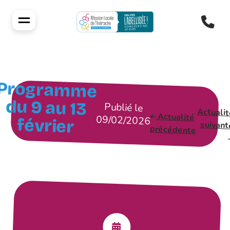
Programme
du 9 au 13
Publié le
Actuali
Actualité
09/02/2026
février
suivant
précédente