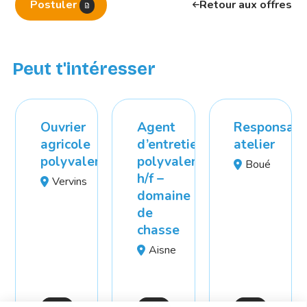
Postuler
Retour aux offres
Peut t'intéresser
Ouvrier
Agent
Responsabl
agricole
d’entretien
atelier
polyvalent
polyvalent
Boué
h/f –
Vervins
domaine
de
chasse
Aisne