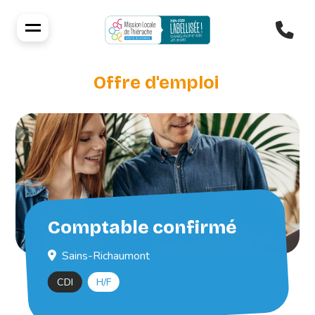
Offre d'emploi
Comptable confirmé
Sains-Richaumont
CDI
H/F