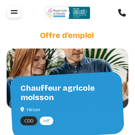
Offre d'emploi
Chauffeur agricole
moisson
Hirson
CDD
H/F