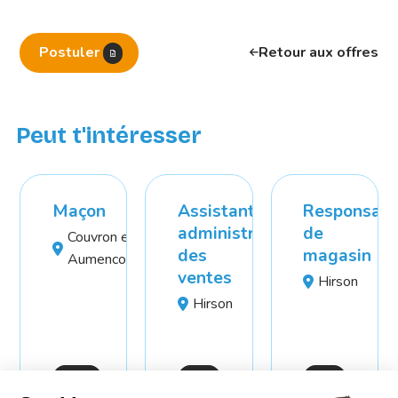
Postuler
Retour aux offres
Peut t'intéresser
Maçon
Assistant
Responsabl
administration
de
Couvron et
des
magasin
Aumencourt
ventes
Hirson
Hirson
CDD
CDI
CDI