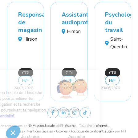
Responsable
Assistant
Psychologu
de
audioprothésiste
du
magasin
travail
Hirson
Hirson
Saint-
Quentin
CDI
CDI
CDI
H/F
H/F
H/F
24/07/2026
03/08/2026
23/06/2026
© Mission Locale de Thiérache - Tous droits réservés.
Médias
-
Mentions légales
-
Cookies
-
Politique de confidentialité
-
par PH