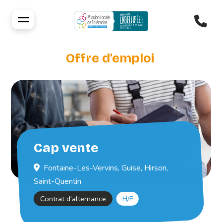
Offre d'emploi
Cap vente
Fontaine-Les-Vervins, Guise, Hirson,
Saint-Quentin
Contrat d'alternance
H/F